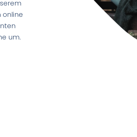
unserem
online
anten
uhe um.