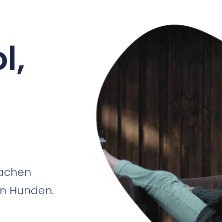
l,
machen
en Hunden.