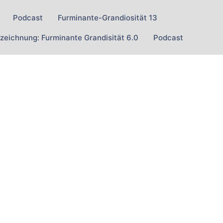
Podcast
Furminante-Grandiosität 13
zeichnung: Furminante Grandisität 6.0
Podcast